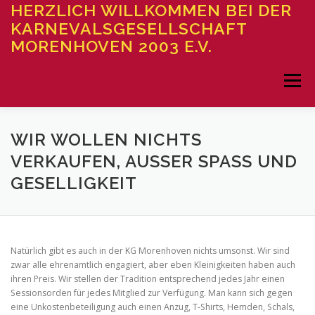
Zum
HERZLICH WILLKOMMEN BEI DER
Inhalt
KARNEVALSGESELLSCHAFT
springen
MORENHOVEN 2003 E.V.
Menü
STARTSEITE
DER VEREIN
VERANSTALTUNGEN
WIR WOLLEN NICHTS
VERKAUFEN, AUSSER SPASS UND GE
SELLIGKEIT
UNSER BLOG
BILDERGALERIEN
UNSER SESSIONSHEFT
SERVICES
Natürlich gibt es auch in der KG Morenhoven nichts umsonst. Wir sind
zwar alle ehrenamtlich engagiert, aber eben Kleinigkeiten haben auch
ihren Preis. Wir stellen der Tradition entsprechend jedes Jahr einen
Sessionsorden für jedes Mitglied zur Verfügung. Man kann sich gegen
eine Unkostenbeteiligung auch einen Anzug, T-Shirts, Hemden, Schals,