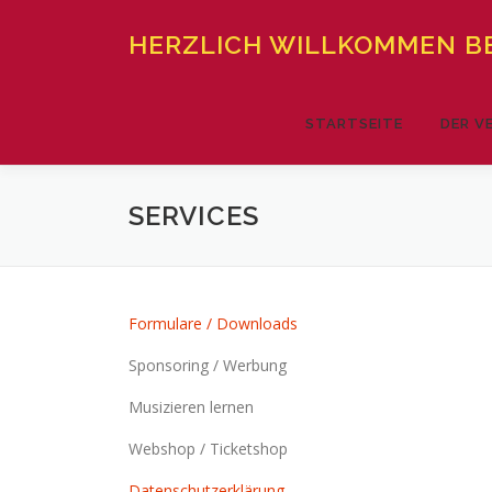
Zum
Inhalt
HERZLICH WILLKOMMEN BE
springen
STARTSEITE
DER V
SERVICES
Formulare / Downloads
Sponsoring / Werbung
Musizieren lernen
Webshop / Ticketshop
Datenschutzerklärung