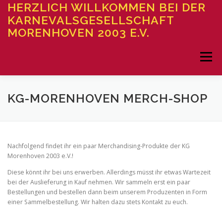
Zum
HERZLICH WILLKOMMEN BEI DER
Inhalt
KARNEVALSGESELLSCHAFT
springen
MORENHOVEN 2003 E.V.
Menü
STARTSEITE
DER VEREIN
VERANSTALTUNGEN
KG-MORENHOVEN MERCH-SHOP
UNSER BLOG
BILDERGALERIEN
Nachfolgend findet ihr ein paar Merchandising-Produkte der KG
Morenhoven 2003 e.V.!
UNSER SESSIONSHEFT
SERVICES
Diese könnt ihr bei uns erwerben. Allerdings müsst ihr etwas Wartezeit
bei der Auslieferung in Kauf nehmen. Wir sammeln erst ein paar
Bestellungen und bestellen dann beim unserem Produzenten in Form
einer Sammelbestellung. Wir halten dazu stets Kontakt zu euch.